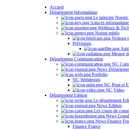
Accueil
Département Informatique
Le principe Noemi 
Astuces informatique
Webbuzz & Tech
Noemi météo
Notions 
Prévisions
Anima
Mesure du
Département Communication
NC Comm
News Départeme
Portfolio
NC Webdesign
NC Print et E
NC Video
Département Edition
Le département Edi
News Edition
Les coups de coeu
News Grand
News Finance Fra
Finance France