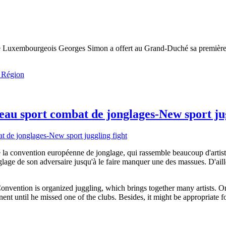
e Luxembourgeois Georges Simon a offert au Grand-Duché sa première m
 Région
u sport combat de jonglages-New sport jug
é la convention européenne de jonglage, qui rassemble beaucoup d'artist
lage de son adversaire jusqu'à le faire manquer une des massues. D'ailleu
 Convention is organized juggling, which brings together many artists. 
ent until he missed one of the clubs. Besides, it might be appropriate f