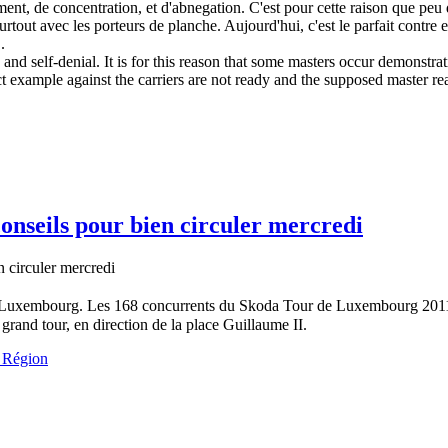
nt, de concentration, et d'abnegation. C'est pour cette raison que peu
surtout avec les porteurs de planche. Aujourd'hui, c'est le parfait contre 
.
, and self-denial. It is for this reason that some masters occur demonstrat
t example against the carriers are not ready and the supposed master real
nseils pour bien circuler mercredi
à Luxembourg. Les 168 concurrents du Skoda Tour de Luxembourg 2011 v
grand tour, en direction de la place Guillaume II.
 Région