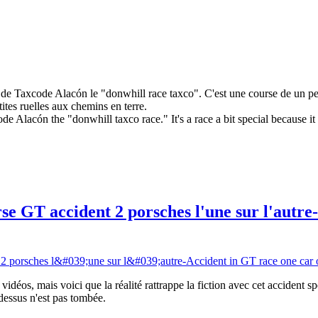
de Taxcode Alacón le "donwhill race taxco". C'est une course de un peu 
tes ruelles aux chemins en terre.
code Alacón the "donwhill taxco race." It's a race a bit special because 
e GT accident 2 porsches l'une sur l'autre
vidéos, mais voici que la réalité rattrappe la fiction avec cet accident 
 dessus n'est pas tombée.