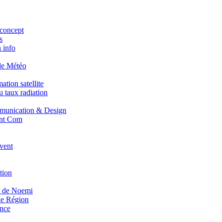
concept
s
 info
de Météo
tion satellite
 taux radiation
unication & Design
nt Com
vent
tion
r de Noemi
e Région
nce