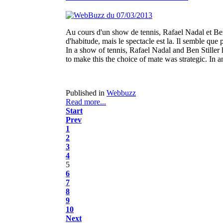
Au cours d'un show de tennis, Rafael Nadal et Ben 
d'habitude, mais le spectacle est la. Il semble que 
In a show of tennis, Rafael Nadal and Ben Stiller h
to make this the choice of mate was strategic. In 
Published in
Webbuzz
Read more...
Start
Prev
1
2
3
4
5
6
7
8
9
10
Next