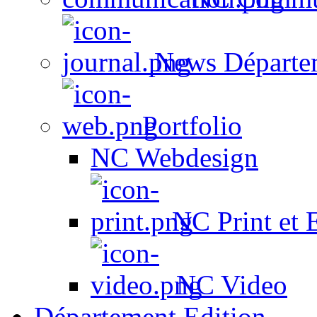
News Départe
Portfolio
NC Webdesign
NC Print et 
NC Video
Département Edition