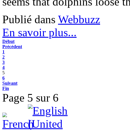
seems that dolphins loose th
Publié dans
Webbuzz
En savoir plus...
Début
Précédent
1
2
3
4
5
6
Suivant
Fin
Page 5 sur 6