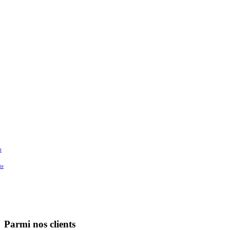
t
te
Parmi nos clients