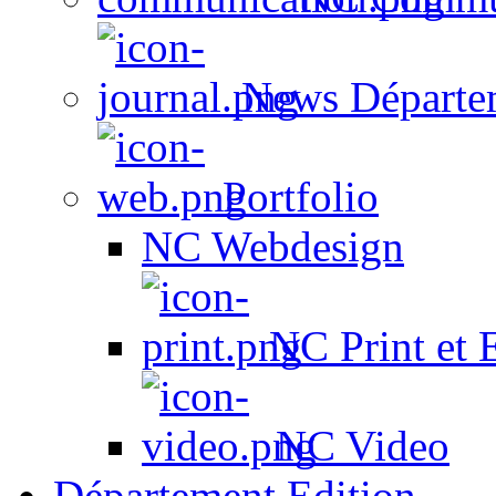
News Départe
Portfolio
NC Webdesign
NC Print et 
NC Video
Département Edition