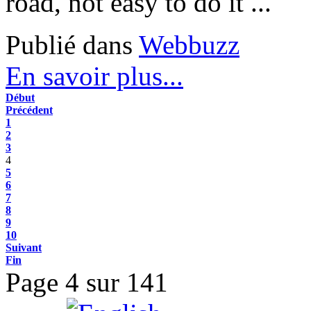
road, not easy to do it ...
Publié dans
Webbuzz
En savoir plus...
Début
Précédent
1
2
3
4
5
6
7
8
9
10
Suivant
Fin
Page 4 sur 141