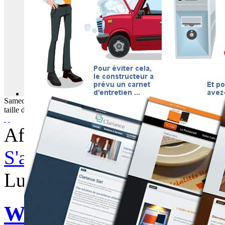
Samedi
08
Août
2026
taille du texte
Afficher les éléments par t
S'abonner à ce flux RSS
Lundi, 23 Octobre 2017 06
WebBuzz du 23/10/2017: