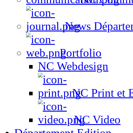
News Départe
Portfolio
NC Webdesign
NC Print et 
NC Video
Département Edition