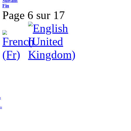
Suivant
Fin
Page 6 sur 17
t
te