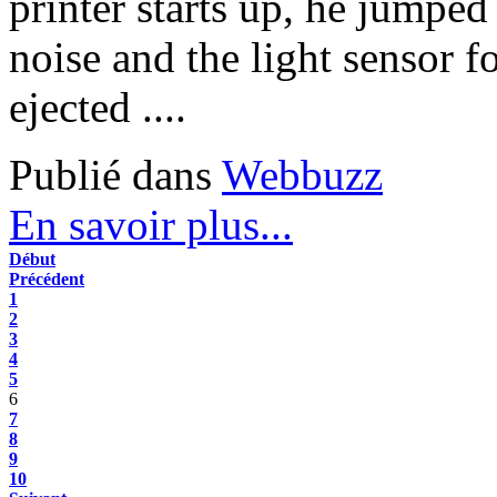
printer starts up, he jumped
noise and the light sensor 
ejected ....
Publié dans
Webbuzz
En savoir plus...
Début
Précédent
1
2
3
4
5
6
7
8
9
10