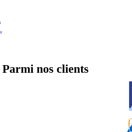
t
te
Parmi nos clients