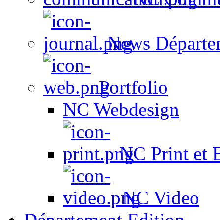
News Départe
Portfolio
NC Webdesign
NC Print et 
NC Video
Département Edition