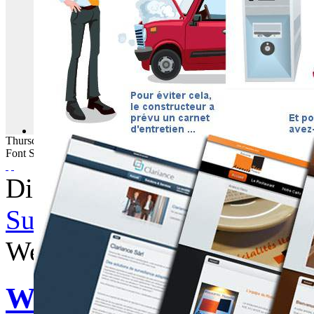
Thursday
06
August
2026
Font Size
Displaying items by tag: vo
Subscribe to this RSS feed
Wednesday, 05 January 201
WebBuzz du 05/01/201