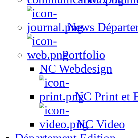
News Départe
Portfolio
NC Webdesign
NC Print et 
NC Video
Département Edition