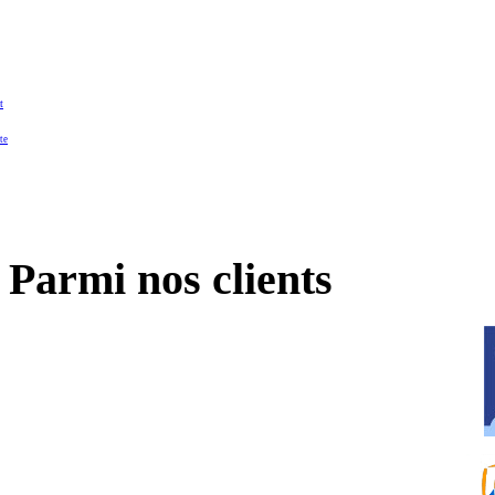
t
te
Parmi nos clients