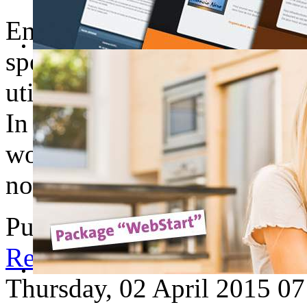
En Inde, les conducteurs do
spéciale ... Que fait on lors
utiliser le klaxon mais ne sur
In India, train drivers must 
would you do when vehicles
not drive slow ...
Published in
Webbuzz
Read more...
Thursday, 02 April 2015 07