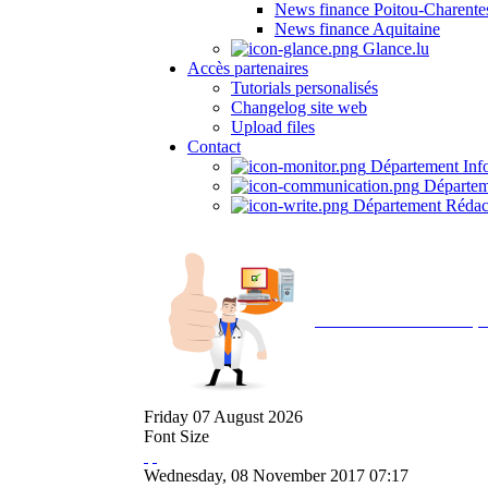
News finance Poitou-Charente
News finance Aquitaine
Glance.lu
Accès partenaires
Tutorials personalisés
Changelog site web
Upload files
Contact
Département Inf
Départem
Département Rédac
Avec NOEMI concept, 
Friday
07
August
2026
Font Size
Wednesday, 08 November 2017 07:17