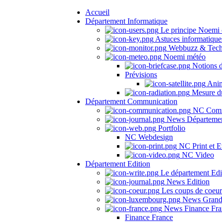
Accueil
Département Informatique
Le principe Noemi 
Astuces informatique
Webbuzz & Tech
Noemi météo
Notions 
Prévisions
Anima
Mesure du
Département Communication
NC Comm
News Départeme
Portfolio
NC Webdesign
NC Print et E
NC Video
Département Edition
Le département Edi
News Edition
Les coups de coeu
News Grand
News Finance Fra
Finance France