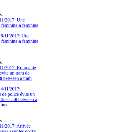
s
11/2017: Une
e féminine-a feminine
s
11/2017: Roumanie
évite un tram de
ll between a tram
s
1/2017: Arrivée
bateau sur les docks