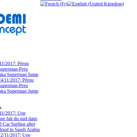
11/2017: Pérou
superman-Peru
 aka Superman Jump
s
11/2017: Une
e fait du surf dans
rl Car Surfing after
flood in Saudi Arabia