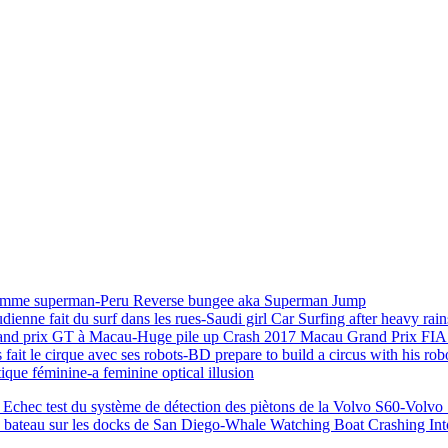
comme superman-Peru Reverse bungee aka Superman Jump
e fait du surf dans les rues-Saudi girl Car Surfing after heavy rain
rand prix GT à Macau-Huge pile up Crash 2017 Macau Grand Prix FI
t le cirque avec ses robots-BD prepare to build a circus with his rob
que féminine-a feminine optical illusion
chec test du système de détection des piètons de la Volvo S60-Volvo 
n bateau sur les docks de San Diego-Whale Watching Boat Crashing In