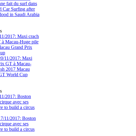
s
1/2017: Maxi crach
T à Macau-Huge pile
acau Grand Prix
Cup
s
11/2017: Boston
cirque avec ses
 to build a circus