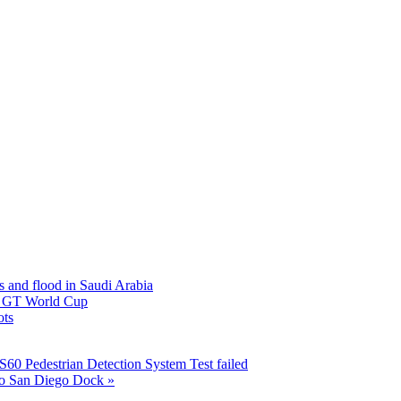
s and flood in Saudi Arabia
A GT World Cup
ots
S60 Pedestrian Detection System Test failed
to San Diego Dock »