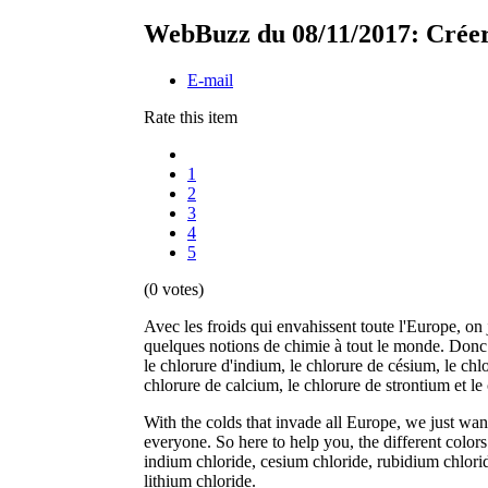
WebBuzz du 08/11/2017: Créer 
E-mail
Rate this item
1
2
3
4
5
(0 votes)
Avec les froids qui envahissent toute l'Europe, on
quelques notions de chimie à tout le monde. Donc V
le chlorure d'indium, le chlorure de césium, le chl
chlorure de calcium, le chlorure de strontium et le
With the colds that invade all Europe, we just want
everyone. So here to help you, the different colors 
indium chloride, cesium chloride, rubidium chlorid
lithium chloride.