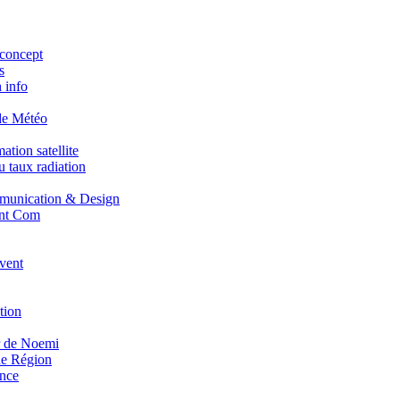
concept
s
 info
de Météo
tion satellite
 taux radiation
unication & Design
nt Com
vent
tion
r de Noemi
e Région
nce