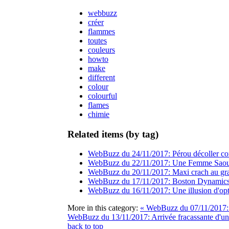
webbuzz
créer
flammes
toutes
couleurs
howto
make
different
colour
colourful
flames
chimie
Related items (by tag)
WebBuzz du 24/11/2017: Pérou décoller 
WebBuzz du 22/11/2017: Une Femme Saoudienn
WebBuzz du 20/11/2017: Maxi crach au g
WebBuzz du 17/11/2017: Boston Dynamics fai
WebBuzz du 16/11/2017: Une illusion d'opti
More in this category:
« WebBuzz du 07/11/2017: E
WebBuzz du 13/11/2017: Arrivée fracassante d'u
back to top