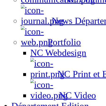
News Départe
Portfolio
NC Webdesign
NC Print et 
NC Video
Département Edition