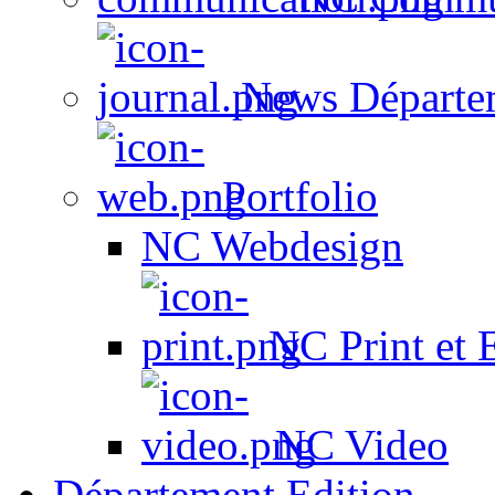
News Départe
Portfolio
NC Webdesign
NC Print et 
NC Video
Département Edition