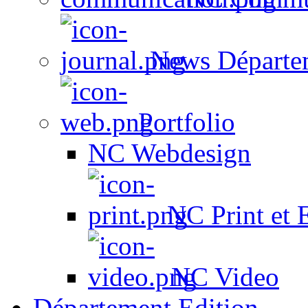
News Départe
Portfolio
NC Webdesign
NC Print et 
NC Video
Département Edition