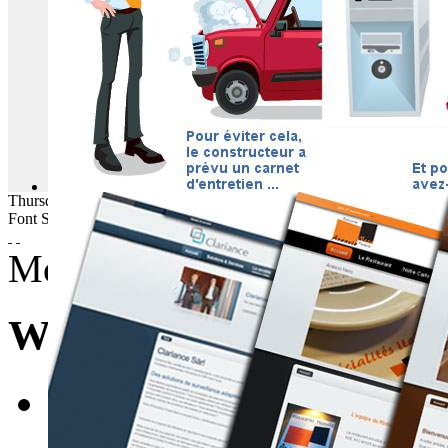
Thursday
06
August
2026
Font Size
Monday, 29 August 2011 0
WebBuzz du 29/08/201
E-mail