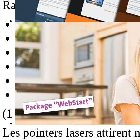
Rate this item
1
2
3
4
5
(1 Vote)
Les pointers lasers attirent 