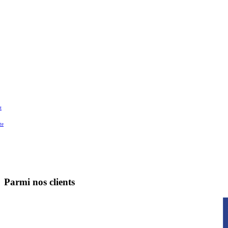
t
te
Parmi nos clients