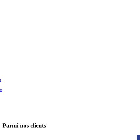
t
te
Parmi nos clients