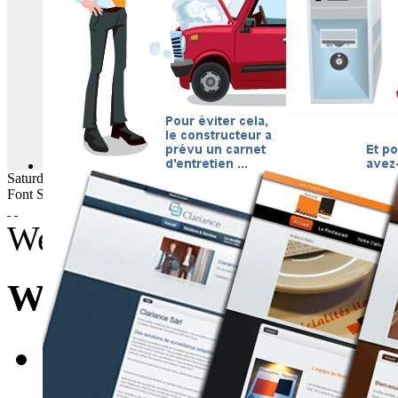
Saturday
08
August
2026
Font Size
Wednesday, 05 October 201
WebBuzz du 05/10/201
E-mail