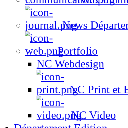
News Départe
Portfolio
NC Webdesign
NC Print et 
NC Video
Département Edition