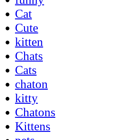
Cat
Cute
kitten
Chats
Cats
chaton
kitty
Chatons
Kittens