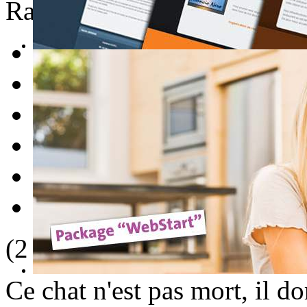
Rate this item
1
2
3
4
5
(2 votes)
Ce chat n'est pas mort, il do