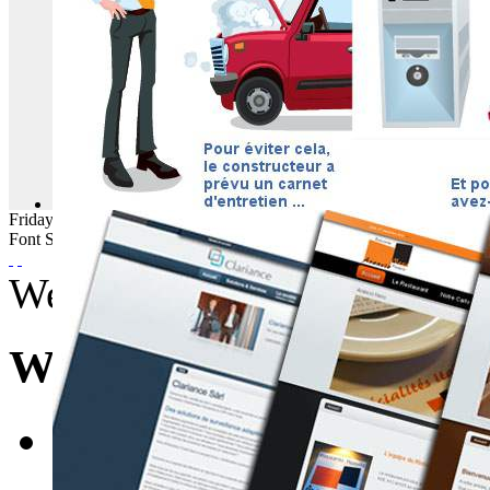
Friday
07
August
2026
Font Size
Wednesday, 12 October 201
WebBuzz du 12/10/201
E-mail