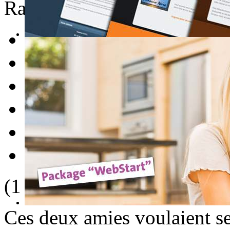
Rate this item
1
2
3
4
5
(1 Vote)
Ces deux amies voulaient se 