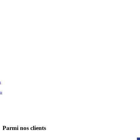
t
te
Parmi nos clients