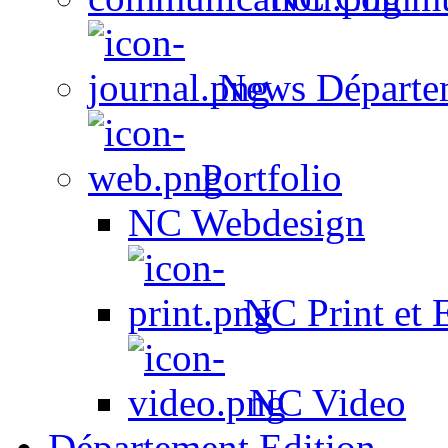
News Départe
Portfolio
NC Webdesign
NC Print et 
NC Video
Département Edition