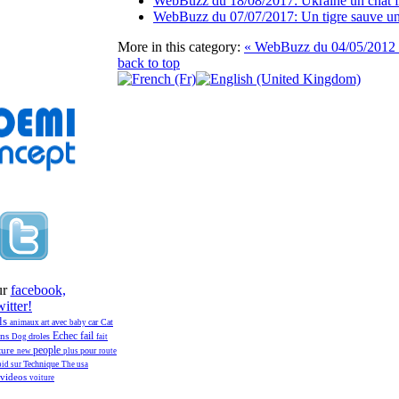
WebBuzz du 18/08/2017: Ukraine un chat fait
WebBuzz du 07/07/2017: Un tigre sauve un 
More in this category:
« WebBuzz du 04/05/2012
back to top
ur
facebook,
itter!
ls
avec
car
Cat
animaux
art
baby
fail
ans
Echec
droles
Dog
fait
people
ture
pour
new
plus
route
Technique
pid
sur
The
usa
videos
voiture