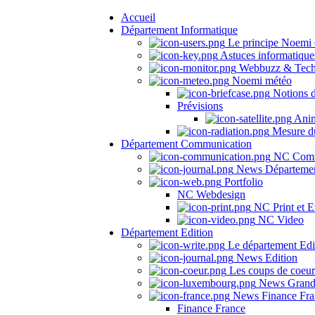
Accueil
Département Informatique
Le principe Noemi 
Astuces informatique
Webbuzz & Tech
Noemi météo
Notions 
Prévisions
Anima
Mesure du
Département Communication
NC Comm
News Départeme
Portfolio
NC Webdesign
NC Print et E
NC Video
Département Edition
Le département Edi
News Edition
Les coups de coeu
News Grand
News Finance Fra
Finance France