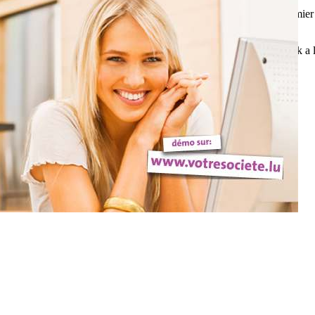
s a été immédiatemment recueilli par une famille. Lors de son premier bi
tly taken in by a family. During his first bottle, he tends to drink a litt