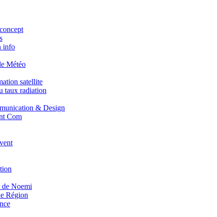
concept
s
 info
de Météo
tion satellite
 taux radiation
unication & Design
nt Com
vent
tion
r de Noemi
e Région
nce