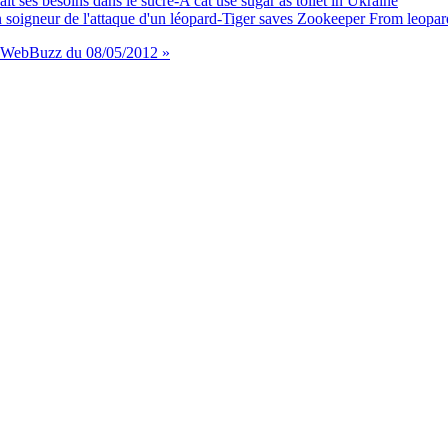
 ses besoins dans le sucre-A cat use sugar as toilet in Ukraine
soigneur de l'attaque d'un léopard-Tiger saves Zookeeper From leopar
WebBuzz du 08/05/2012 »