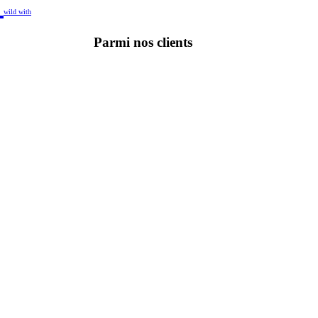
z
wild
with
Parmi nos clients