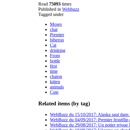
Read
75093
times
Published in
Webbuzz
Tagged under
Moses
chat
Premier
biberon
Cat
drinking
From
bottle
first
time
chaton
kitten
animals
Cute
Related items (by tag)
WebBuzz du 15/10/2017: Alaska saut dans le
WebBuzz du 04/09/2017: Premier frontflip en
WebBuzz du 29/08/2017: Un potier rejoue la 