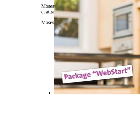
Moses le chat a été abandonné dès sa naissance mai
et attrape le hoquet...
Moses the cat was abandoned at birth but was immedia