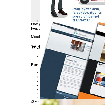
Friday
07
August
2026
Font Size
Monday, 07 May 2012 06:40
WebBuzz du 07/05/2012
E-mail
Rate this item
1
2
3
4
5
(2 votes)