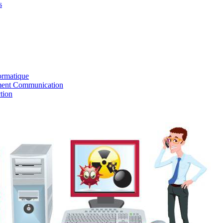
s
ormatique
ent Communication
tion