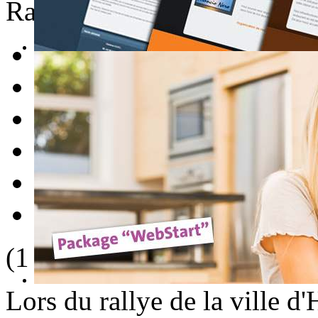
Rate this item
1
2
3
4
5
(1 Vote)
Lors du rallye de la ville 