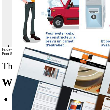
Friday
07
August
2026
Font Size
Thursday, 26 September 20
WebBuzz du 26/09/201
E-mail