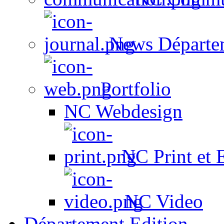
News Départe
Portfolio
NC Webdesign
NC Print et 
NC Video
Département Edition