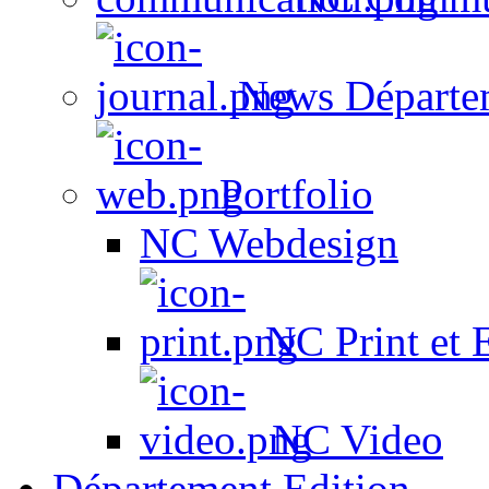
News Départe
Portfolio
NC Webdesign
NC Print et 
NC Video
Département Edition