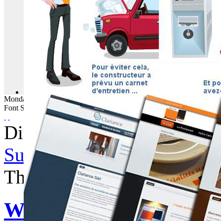
Monday
10
August
2026
Font Size
Displaying items by tag: I
Subscribe to this RSS feed
Thursday, 07 July 2011 06:
WebBuzz du 07/07/201