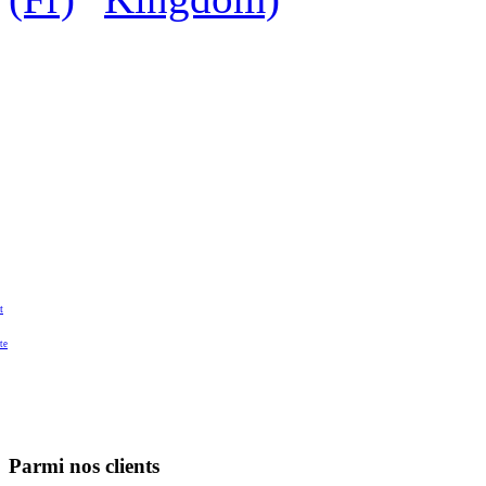
t
te
Parmi nos clients