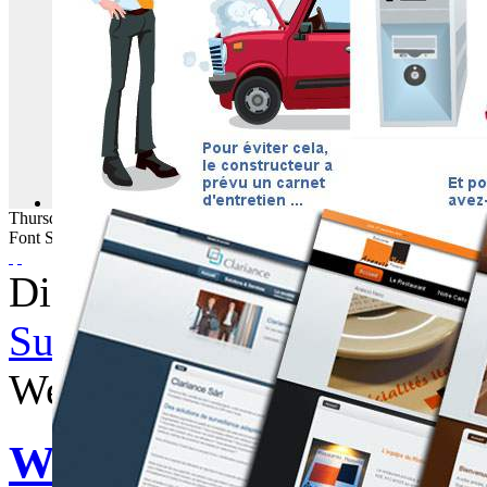
Thursday
06
August
2026
Font Size
Displaying items by tag: 
Subscribe to this RSS feed
Wednesday, 18 October 20
WebBuzz du 18/10/2017 