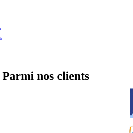
t
te
Parmi nos clients