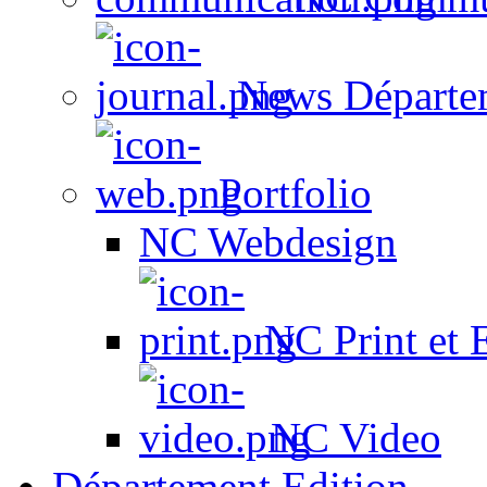
News Départe
Portfolio
NC Webdesign
NC Print et 
NC Video
Département Edition