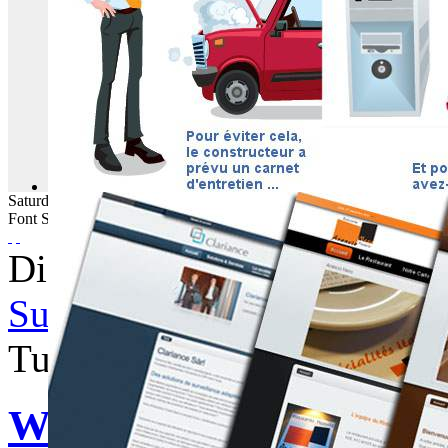
Saturday
08
August
2026
Font Size
Displaying items by tag: pl
Subscribe to this RSS feed
Tuesday, 23 June 2015 09:
WebBuzz du 23/06/2015: