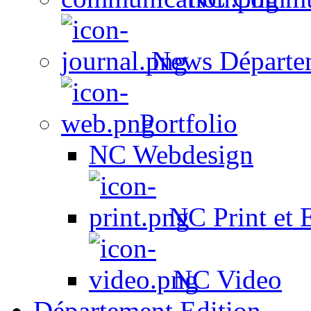
News Départe
Portfolio
NC Webdesign
NC Print et 
NC Video
Département Edition