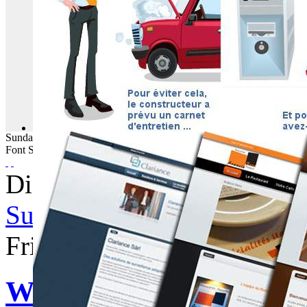
Sunday
09
August
2026
Font Size
Displaying items by tag: re
Subscribe to this RSS feed
Friday, 04 October 2013 05
WebBuzz du 04/10/201