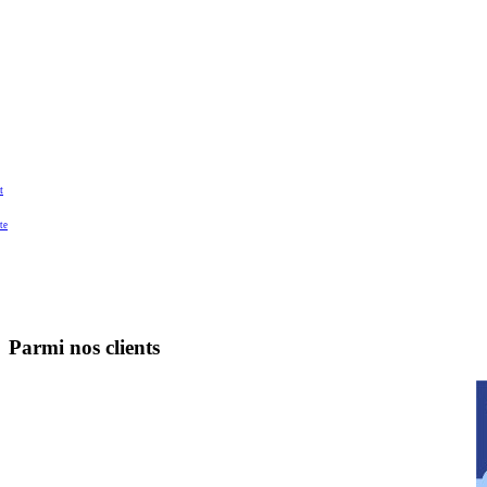
t
te
Parmi nos clients