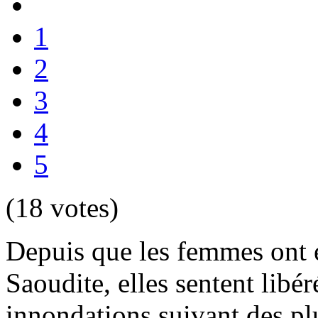
1
2
3
4
5
(18 votes)
Depuis que les femmes ont e
Saoudite, elles sentent libér
innondations suivant des plu