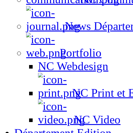
News Départe
Portfolio
NC Webdesign
NC Print et 
NC Video
Département Edition