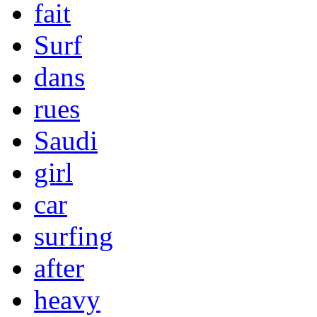
fait
Surf
dans
rues
Saudi
girl
car
surfing
after
heavy