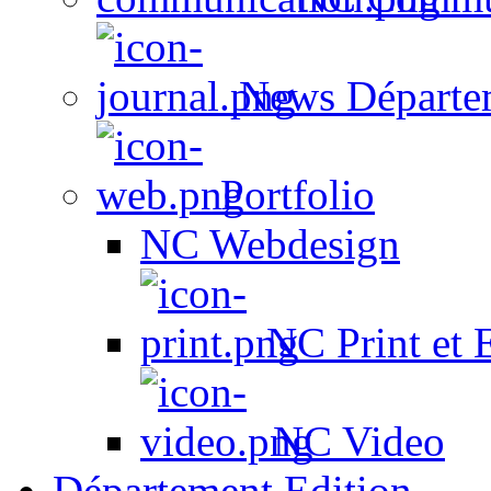
News Départe
Portfolio
NC Webdesign
NC Print et 
NC Video
Département Edition