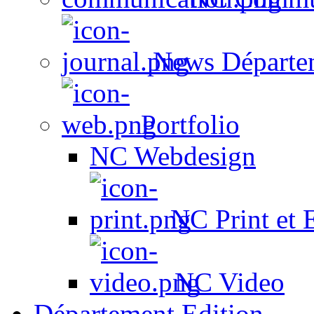
News Départe
Portfolio
NC Webdesign
NC Print et 
NC Video
Département Edition