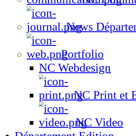
News Départe
Portfolio
NC Webdesign
NC Print et 
NC Video
Département Edition