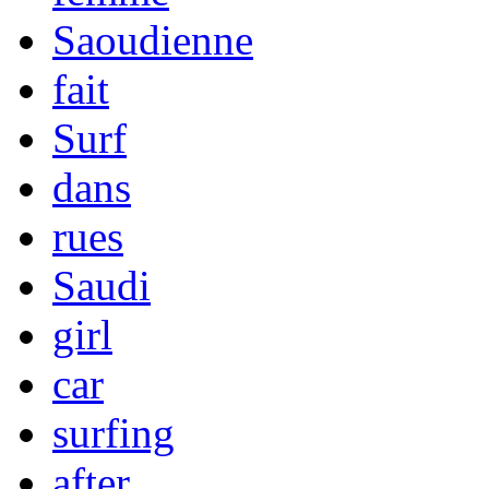
Saoudienne
fait
Surf
dans
rues
Saudi
girl
car
surfing
after