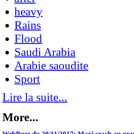
heavy
Rains
Flood
Saudi Arabia
Arabie saoudite
Sport
Lire la suite...
More...
WebBuzz du 20/11/2017: Maxi crach au gra