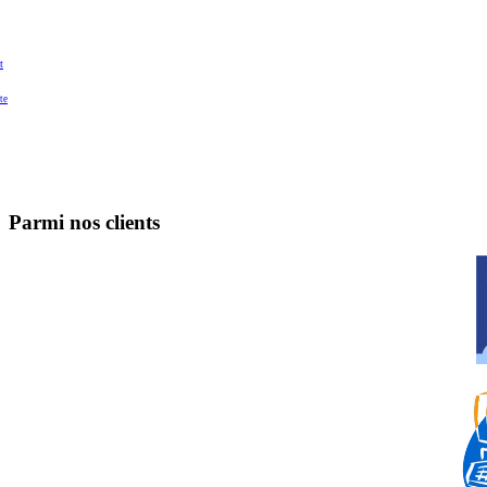
t
te
Parmi nos clients