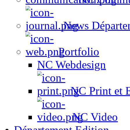
News Départe
Portfolio
NC Webdesign
NC Print et 
NC Video
Département Edition