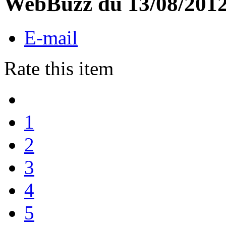
WebBuzz du 13/08/201
E-mail
Rate this item
1
2
3
4
5