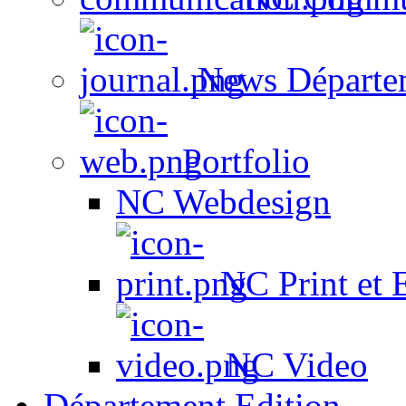
News Départe
Portfolio
NC Webdesign
NC Print et 
NC Video
Département Edition