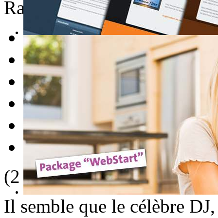
Rate this item
1
2
3
4
5
(2 votes)
Il semble que le célèbre DJ