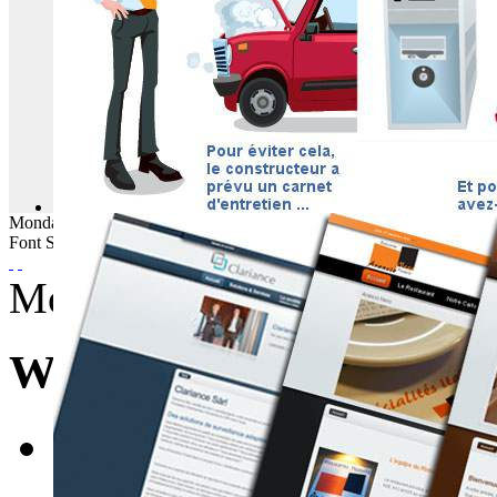
Monday
10
August
2026
Font Size
Monday, 18 July 2011 07:0
WebBuzz du 18/07/201
E-mail