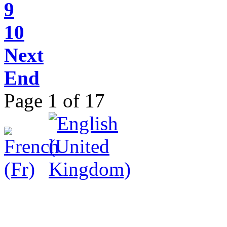
9
10
Next
End
Page 1 of 17