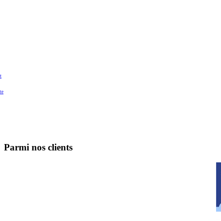
t
te
Parmi nos clients