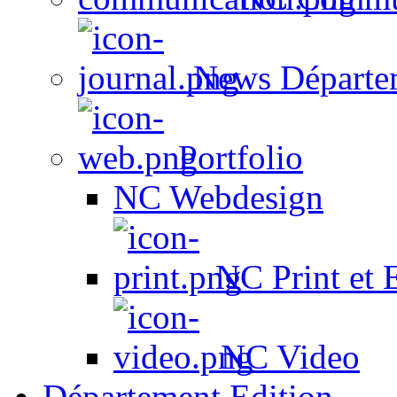
News Départe
Portfolio
NC Webdesign
NC Print et 
NC Video
Département Edition