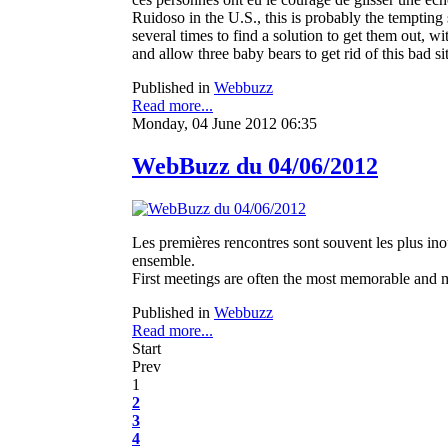
Ruidoso in the U.S., this is probably the tempting 
several times to find a solution to get them out, w
and allow three baby bears to get rid of this bad sit
Published in
Webbuzz
Read more...
Monday, 04 June 2012 06:35
WebBuzz du 04/06/2012
Les premières rencontres sont souvent les plus inou
ensemble.
First meetings are often the most memorable and mo
Published in
Webbuzz
Read more...
Start
Prev
1
2
3
4