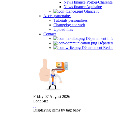
News finance Poitou-Charente
News finance Aquitaine
Glance.lu
Accès partenaires
Tutorials personalisés
Changelog site web
Upload files
Contact
Département Inf
Départem
Département Rédac
Avec NOEMI concept, 
Friday
07
August
2026
Font Size
Displaying items by tag: baby