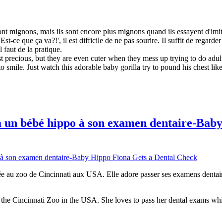
nt mignons, mais ils sont encore plus mignons quand ils essayent d'imite
st-ce que ça va?!', il est difficile de ne pas sourire. Il suffit de regard
 faut de la pratique.
t precious, but they are even cuter when they mess up trying to do adult 
o smile. Just watch this adorable baby gorilla try to pound his chest li
 un bébé hippo à son examen dentaire-Baby
ée au zoo de Cincinnati aux USA. Elle adore passer ses examens dentai
 the Cincinnati Zoo in the USA. She loves to pass her dental exams wh