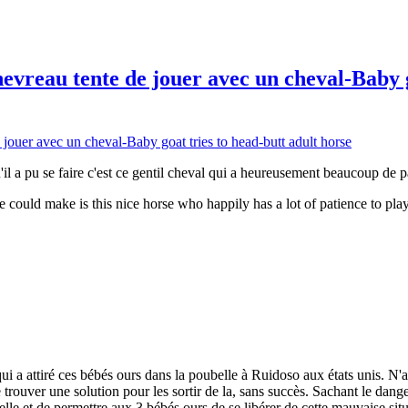
vreau tente de jouer avec un cheval-Baby go
'il a pu se faire c'est ce gentil cheval qui a heureusement beaucoup de p
e could make is this nice horse who happily has a lot of patience to pla
ui a attiré ces bébés ours dans la poubelle à Ruidoso aux états unis. N'ay
 trouver une solution pour les sortir de la, sans succès. Sachant le dang
lle et de permettre aux 3 bébés ours de se libérer de cette mauvaise situ