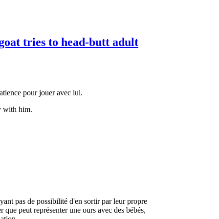
at tries to head-butt adult
atience pour jouer avec lui.
y with him.
ant pas de possibilité d'en sortir par leur propre
er que peut représenter une ours avec des bébés,
ation...