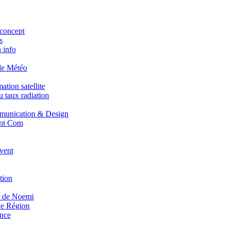
concept
s
 info
de Météo
tion satellite
 taux radiation
unication & Design
nt Com
vent
tion
r de Noemi
e Région
nce