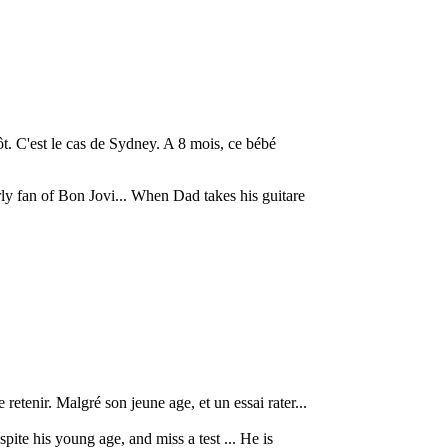
ôt. C'est le cas de Sydney. A 8 mois, ce bébé
arly fan of Bon Jovi... When Dad takes his guitare
 retenir. Malgré son jeune age, et un essai rater...
spite his young age, and miss a test ... He is