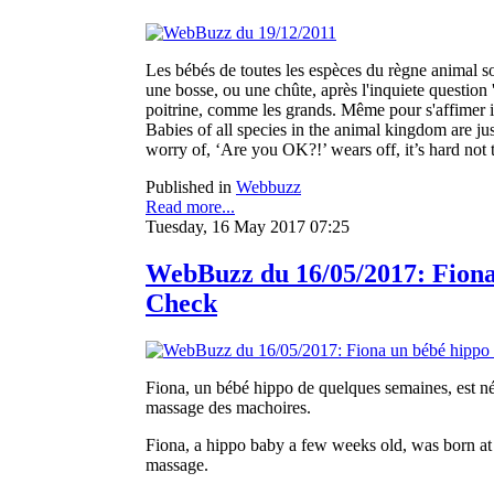
Les bébés de toutes les espèces du règne animal so
une bosse, ou une chûte, après l'inquiete question 'E
poitrine, comme les grands. Même pour s'affimer il
Babies of all species in the animal kingdom are jus
worry of, ‘Are you OK?!’ wears off, it’s hard not t
Published in
Webbuzz
Read more...
Tuesday, 16 May 2017 07:25
WebBuzz du 16/05/2017: Fiona
Check
Fiona, un bébé hippo de quelques semaines, est n
massage des machoires.
Fiona, a hippo baby a few weeks old, was born at
massage.