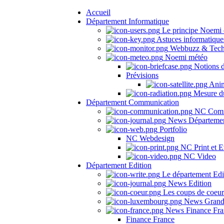
Accueil
Département Informatique
Le principe Noemi 
Astuces informatique
Webbuzz & Tech
Noemi météo
Notions 
Prévisions
Anima
Mesure du
Département Communication
NC Comm
News Départeme
Portfolio
NC Webdesign
NC Print et E
NC Video
Département Edition
Le département Edi
News Edition
Les coups de coeu
News Grand
News Finance Fra
Finance France