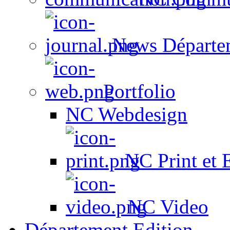
News Départe
Portfolio
NC Webdesign
NC Print et 
NC Video
Département Edition