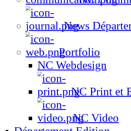
News Départe
Portfolio
NC Webdesign
NC Print et 
NC Video
Département Edition