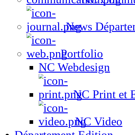
News Départe
Portfolio
NC Webdesign
NC Print et 
NC Video
Département Edition