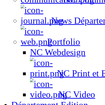
News Départe
Portfolio
NC Webdesign
NC Print et 
NC Video
Département Edition