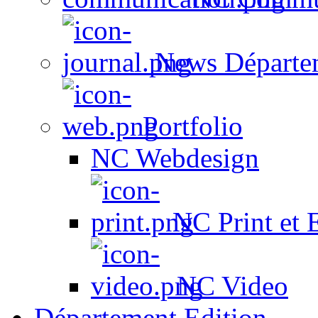
News Départe
Portfolio
NC Webdesign
NC Print et 
NC Video
Département Edition