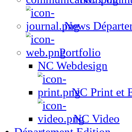
News Départe
Portfolio
NC Webdesign
NC Print et 
NC Video
Département Edition