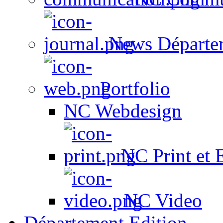
News Départe
Portfolio
NC Webdesign
NC Print et 
NC Video
Département Edition