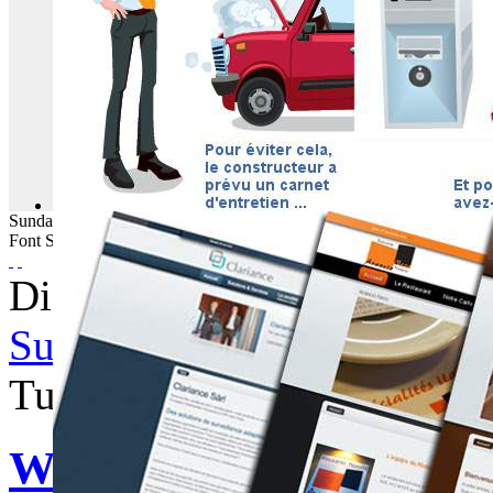
Sunday
09
August
2026
Font Size
Displaying items by tag: fai
Subscribe to this RSS feed
Tuesday, 16 August 2016 0
WebBuzz du 16/08/2016