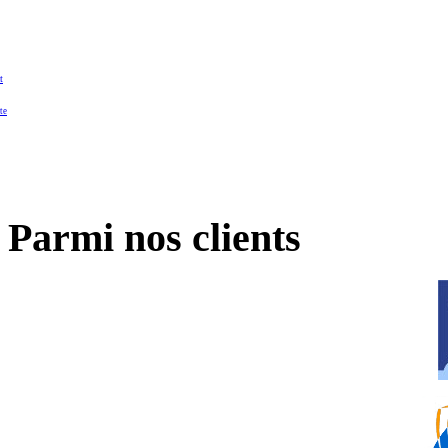
t
te
Parmi nos clients