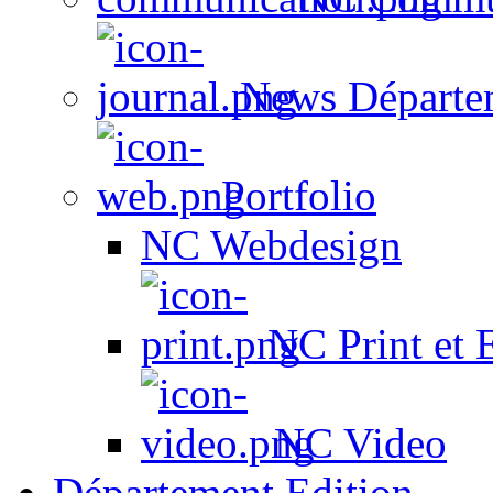
News Départe
Portfolio
NC Webdesign
NC Print et 
NC Video
Département Edition