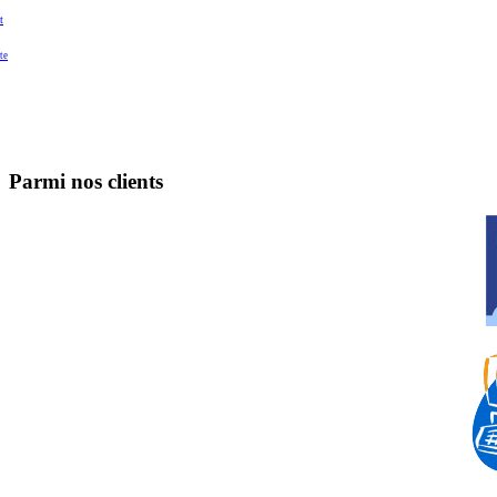
t
te
Parmi nos clients