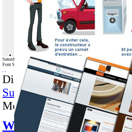
Saturday
08
August
2026
Font Size
Displaying items by tag: C
Subscribe to this RSS feed
Monday, 23 December 2013
WebBuzz du 23/12/201