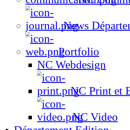
News Départe
Portfolio
NC Webdesign
NC Print et 
NC Video
Département Edition