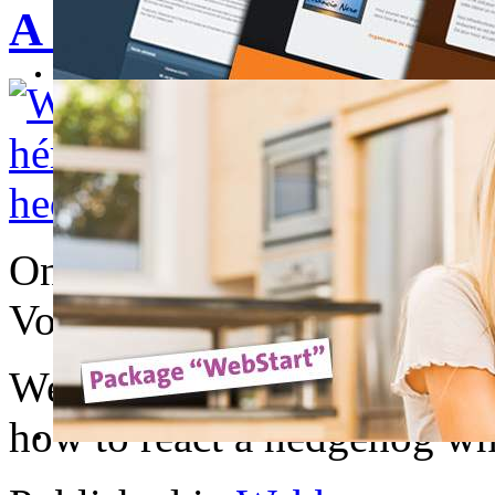
A small hedgehog is afr
On a tous eu peur du medeci
Voici comment réagis un hér
We all had fear of the doctor
how to react a hedgehog who 