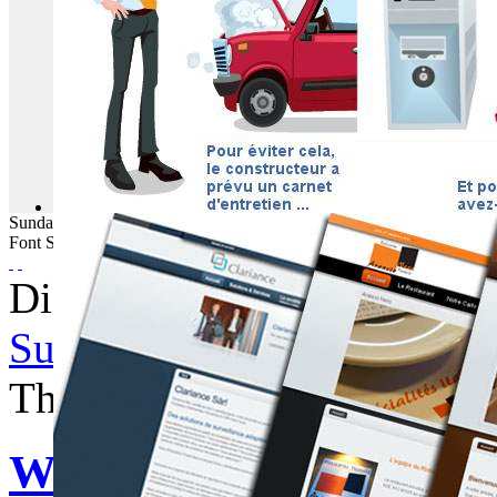
Sunday
09
August
2026
Font Size
Displaying items by tag: a
Subscribe to this RSS feed
Thursday, 06 August 2015 
WebBuzz du 06/08/2015: