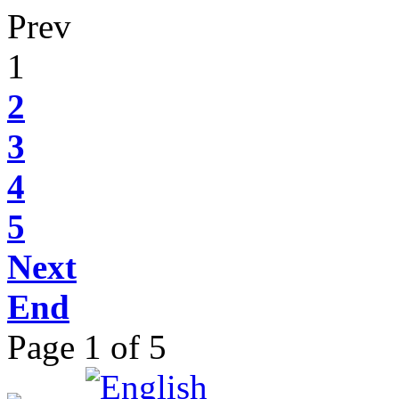
Prev
1
2
3
4
5
Next
End
Page 1 of 5