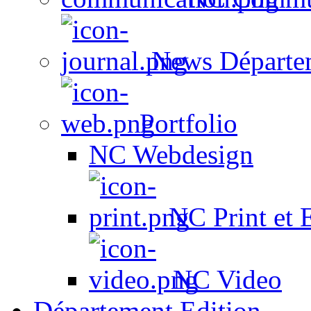
News Départe
Portfolio
NC Webdesign
NC Print et 
NC Video
Département Edition