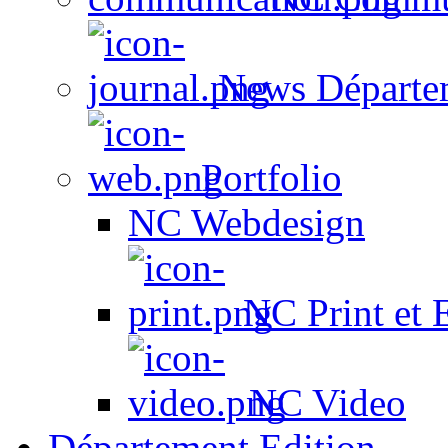
News Départe
Portfolio
NC Webdesign
NC Print et 
NC Video
Département Edition