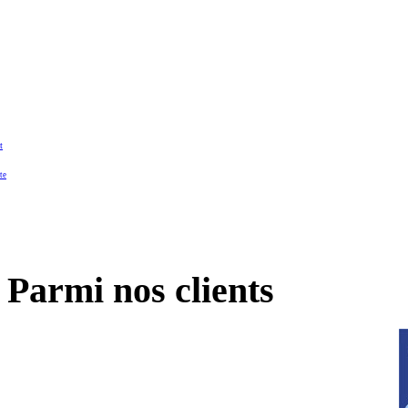
t
te
Parmi nos clients