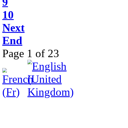
9
10
Next
End
Page 1 of 23