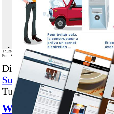
Thursday
06
August
2026
Font Size
Displaying items by tag: C
Subscribe to this RSS feed
Tuesday, 03 April 2012 06:
WebBuzz du 03/04/201