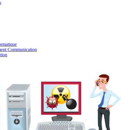
s
ormatique
ent Communication
tion