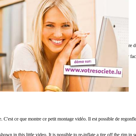
l, Google invente la voiture sans permis ... Avec son look de voiture de
...
ne, Google invents the car without a license ... With its noddy car face,
 C'est ce que montre ce petit montage vidéo. Il est possible de regonfl
wn in this little video. It is possible to re-inflate a tire off the rim