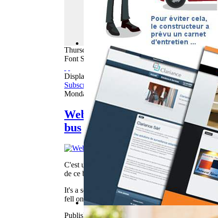
Thursday
06
August
2026
Font Size
Displaying items by tag: car
Subscribe to this RSS feed
Monday, 06 February 2017 08:05
WebBuzz du 06/02/2017: Quand l
bus
C'est un accident un peu particulier qui s'est passé 
de ce bus, la moitié de la forêt est tombé sur et j
It's a somewhat peculiar accident that happened for
fell on and right in front of the bus. Fortunately 
Published in
Webbuzz