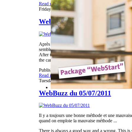
Read more...
Friday, 30 May 2014 06:30
WebBuzz du 30/05/2014
Après la bière sans alcool, le champagne sans alcoo
semble que la voiture de l'an 2000 est enfin arrivée
After the non-alcoholic beer, non-alcoholic champag
the car of the year 2000 is finally arrival ...
Published in
Webbuzz
Read more...
Tuesday, 05 July 2011 06:36
WebBuzz du 05/07/2011
Il y a toujours une bonne méthode et une mauvaise.
quand on emploie la mauvaise méthode ...
There is always a good way and a wrong. This is sho