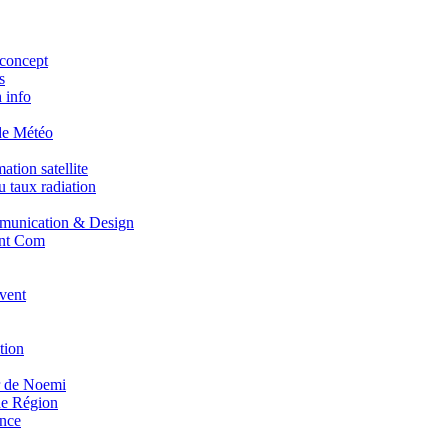
concept
s
 info
de Météo
tion satellite
 taux radiation
unication & Design
nt Com
vent
tion
r de Noemi
e Région
nce