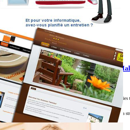
a moitié de la forêt tombe sur un bus-Half a
pour ce bus. Cela fait suite au dégel, à la fonte des neiges, à des pluies 
uste devant le bus. Fort heureusement personne ne fut blessé.
 this bus. This follows the thaw, melting snow, torrential rains and a s
nobody was hurt.