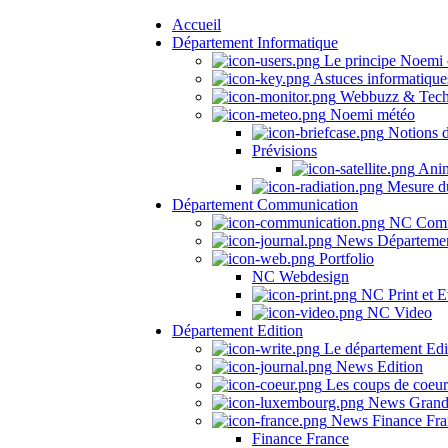
Accueil
Département Informatique
Le principe Noemi 
Astuces informatique
Webbuzz & Tech
Noemi météo
Notions 
Prévisions
Anima
Mesure du
Département Communication
NC Comm
News Départeme
Portfolio
NC Webdesign
NC Print et E
NC Video
Département Edition
Le département Edi
News Edition
Les coups de coeu
News Grand
News Finance Fra
Finance France