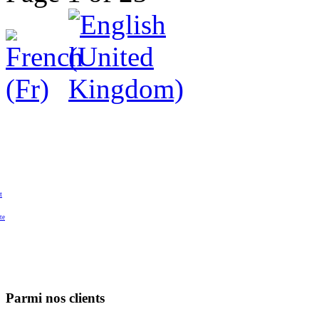
t
te
Parmi nos clients