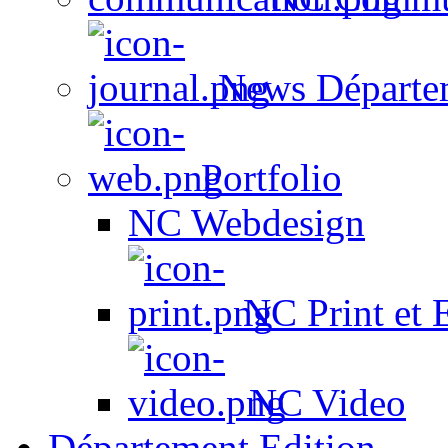
News Départe
Portfolio
NC Webdesign
NC Print et 
NC Video
Département Edition