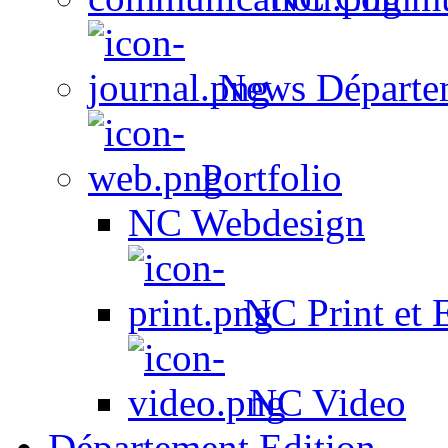
News Départe
Portfolio
NC Webdesign
NC Print et 
NC Video
Département Edition