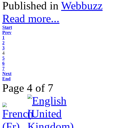
Published in
Webbuzz
Read more...
Start
Prev
1
2
3
4
5
6
7
Next
End
Page 4 of 7