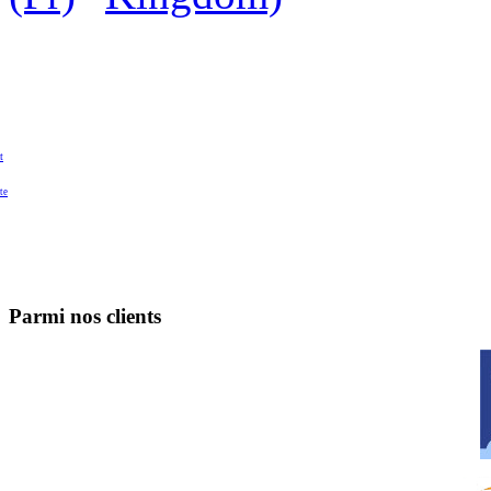
t
te
Parmi nos clients