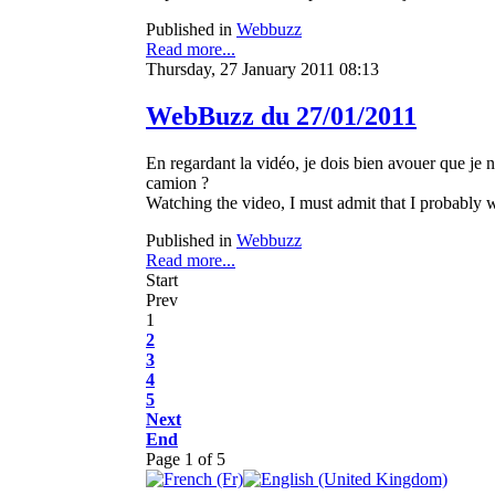
Published in
Webbuzz
Read more...
Thursday, 27 January 2011 08:13
WebBuzz du 27/01/2011
En regardant la vidéo, je dois bien avouer que je n
camion ?
Watching the video, I must admit that I probably w
Published in
Webbuzz
Read more...
Start
Prev
1
2
3
4
5
Next
End
Page 1 of 5