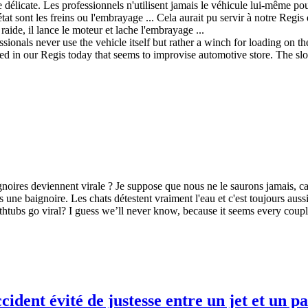
délicate. Les professionnels n'utilisent jamais le véhicule lui-même pou
état sont les freins ou l'embrayage ... Cela aurait pu servir à notre Reg
aide, il lance le moteur et lache l'embrayage ...
ssionals never use the vehicle itself but rather a winch for loading on 
ed in our Regis today that seems to improvise automotive store. The slope 
oires deviennent virale ? Je suppose que nous ne le saurons jamais, car
 une baignoire. Les chats détestent vraiment l'eau et c'est toujours aussi
htubs go viral? I guess we’ll never know, because it seems every couple 
dent évité de justesse entre un jet et un pa