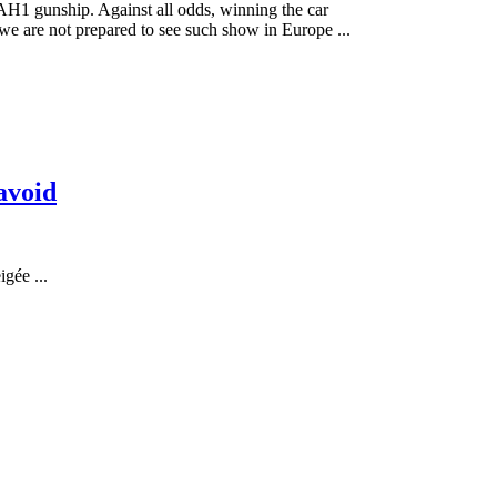
 AH1 gunship. Against all odds, winning the car
 we are not prepared to see such show in Europe ...
avoid
gée ...