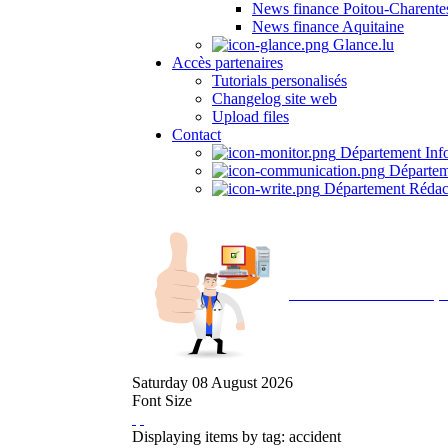
News finance Poitou-Charente
News finance Aquitaine
Glance.lu
Accès partenaires
Tutorials personalisés
Changelog site web
Upload files
Contact
Département Inf
Départem
Département Rédac
Avec NOEMI concept, 
Saturday
08
August
2026
Font Size
Displaying items by tag: accident