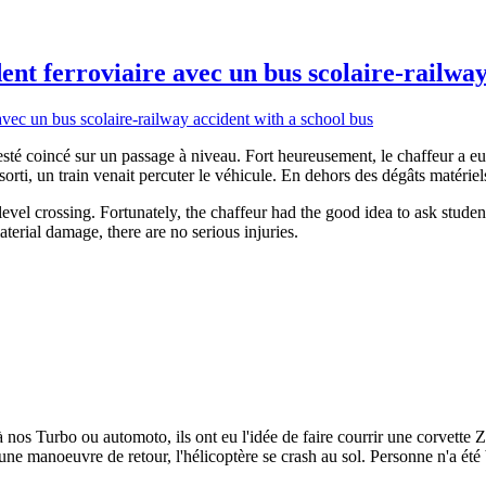
t ferroviaire avec un bus scolaire-railway
esté coincé sur un passage à niveau. Fort heureusement, le chaffeur a e
orti, un train venait percuter le véhicule. En dehors des dégâts matériels
vel crossing. Fortunately, the chaffeur had the good idea to ask student
aterial damage, there are no serious injuries.
nos Turbo ou automoto, ils ont eu l'idée de faire courrir une corvett
t une manoeuvre de retour, l'hélicoptère se crash au sol. Personne n'a été 