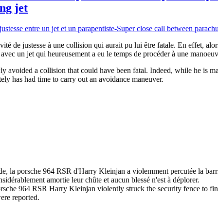
ng jet
té de justesse à une collision qui aurait pu lui être fatale. En effet, a
nez avec un jet qui heureusement a eu le temps de procéder à une manoeuv
 avoided a collision that could have been fatal. Indeed, while he is ma
nately has had time to carry out an avoidance maneuver.
de, la porsche 964 RSR d'Harry Kleinjan a violemment percutée la barriè
onsidérablement amortie leur chûte et aucun blessé n'est à déplorer.
rsche 964 RSR Harry Kleinjan violently struck the security fence to fini
ere reported.