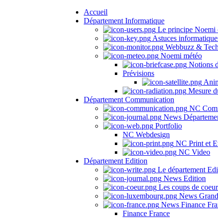
Accueil
Département Informatique
Le principe Noemi 
Astuces informatique
Webbuzz & Tech
Noemi météo
Notions 
Prévisions
Anima
Mesure du
Département Communication
NC Comm
News Départeme
Portfolio
NC Webdesign
NC Print et E
NC Video
Département Edition
Le département Edi
News Edition
Les coups de coeu
News Grand
News Finance Fra
Finance France