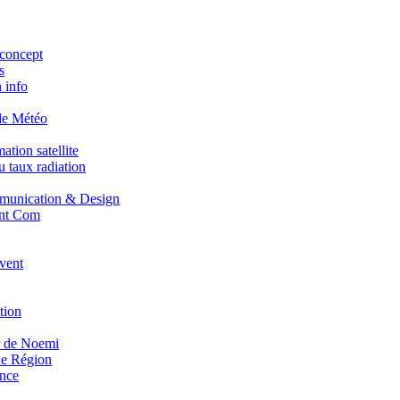
concept
s
 info
de Météo
tion satellite
 taux radiation
unication & Design
nt Com
vent
tion
r de Noemi
e Région
nce