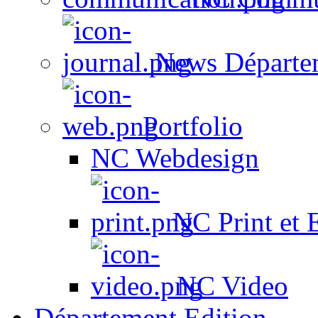
News Départe
Portfolio
NC Webdesign
NC Print et 
NC Video
Département Edition