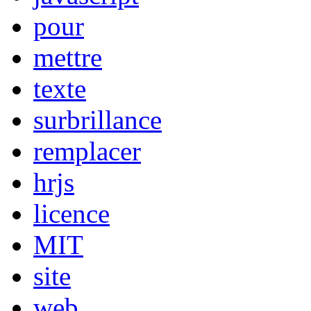
pour
mettre
texte
surbrillance
remplacer
hrjs
licence
MIT
site
web