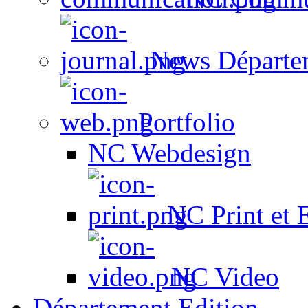
News Départe
Portfolio
NC Webdesign
NC Print et 
NC Video
Département Edition