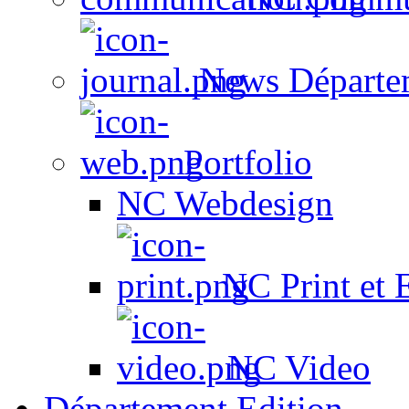
News Départe
Portfolio
NC Webdesign
NC Print et 
NC Video
Département Edition