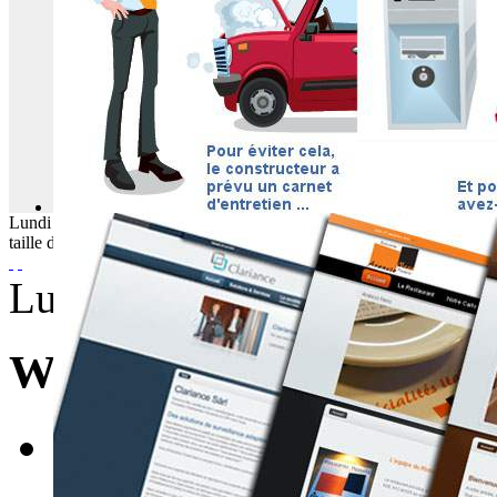
Lundi
10
Août
2026
taille du texte
Lundi, 14 Mai 2012 06:21
WebBuzz du 14/05/201
E-mail