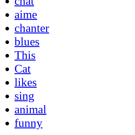
chat
aime
chanter
blues
This
Cat
likes
sing
animal
funny