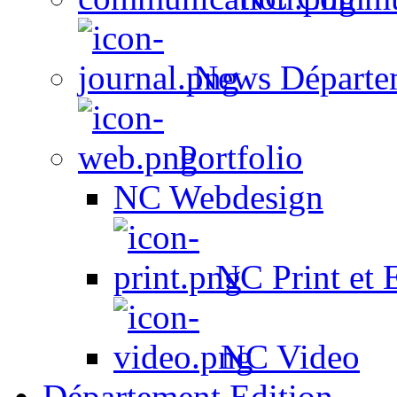
News Départe
Portfolio
NC Webdesign
NC Print et 
NC Video
Département Edition