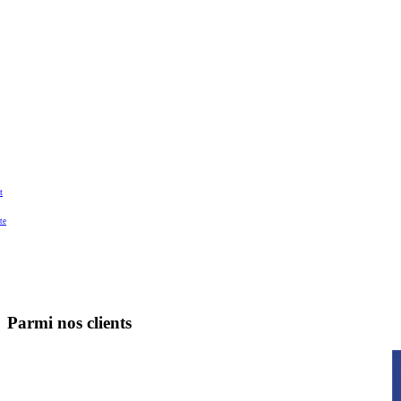
t
te
Parmi nos clients