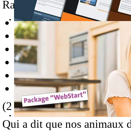
Rate this item
1
2
3
4
5
(2 Votes)
Qui a dit que nos animaux d