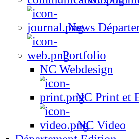
News Départe
Portfolio
NC Webdesign
NC Print et 
NC Video
Département Edition