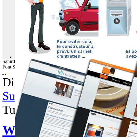
Saturday
08
August
2026
Font Size
Displaying items by tag: n
Subscribe to this RSS feed
Tuesday, 24 March 2015 08
Webbuzz du 24/03/2015