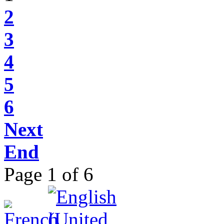
2
3
4
5
6
Next
End
Page 1 of 6