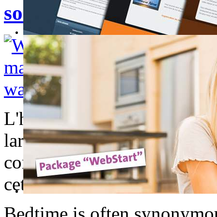
son bébé-New way to m
L'heure du coucher est souv
larmes. Mais en disposant d
compréhensif, cela peut se 
cette vidéo. Attendrissant n'
Bedtime is often synonymous