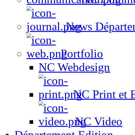
News Départe
Portfolio
NC Webdesign
NC Print et 
NC Video
Département Edition