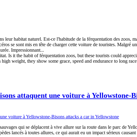
s leur habitat naturel. Est-ce l'habitude de la férquentation des zoos, ma
éros se sont mis en tête de charger cette voiture de touristes. Malgré un
durée. Impressionnant...
abitat. Is it the habit of férquentation zoos, but these tourists could app
e a high weight, they show some grace, speed and endurance to long race.
ons attaquent une voiture à Yellowstone-Bi
sauvages qui se déplacent à vive allure sur la route dans le parc de Yell
upèdes lancés à toutes allures, ce qui aurait eu un impact sérieux causan