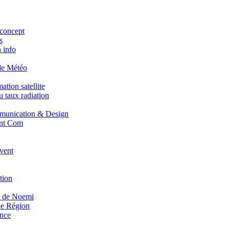
concept
s
 info
de Météo
tion satellite
 taux radiation
unication & Design
nt Com
vent
tion
r de Noemi
e Région
nce