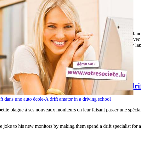
ets. Sans doute pour raviver, l'espace d'un instant, leur souvenir d'enfan
 cas de ce jeune qui va vite se rappeler des blessures qu'il s'est faite avec 
revive in one moment, their childhood memories. Indeed, the memory has t
ill soon remember the injuries he has done with this toy ...
cialiste de drift dans une auto école-A drif
etite blague à ses nouveaux moniteurs en leur faisant passer une spéciali
e joke to his new monitors by making them spend a drift specialist for a