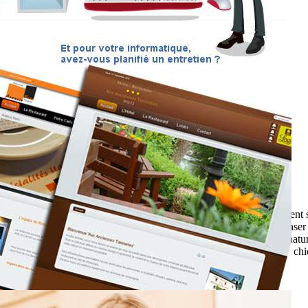
rait elle inspiré les créatifs de chez mercedes ? On peut naturellement s
. Une chose est sure, on ne pourra plus regarder une mercedes sans penser 
re dancing have inspired creative people of mercedes? people can natural
s sure, we can no longer look at a mercedes without thinking about the chi