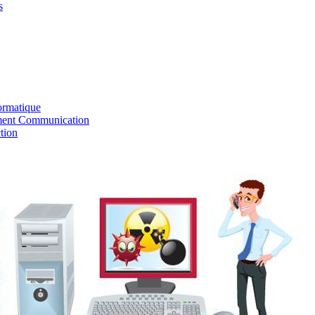
s
ormatique
ent Communication
tion