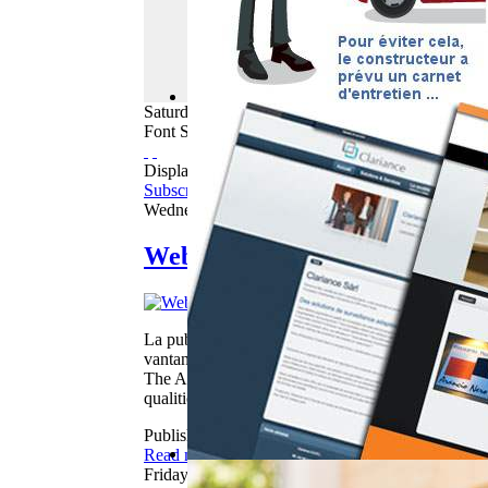
Saturday
08
August
2026
Font Size
Displaying items by tag: voiture
Subscribe to this RSS feed
Wednesday, 25 September 2013 05:44
WebBuzz du 25/09/2013
La pub "le gaulois" avec ces poulets qui dancent au
vantant les qualités de stabilité de ces voitures..
The Advertising "le gaulois" with these chickens a
qualities of stability of these cars ... One thing i
Published in
Webbuzz
Read more...
Friday, 28 June 2013 05:55