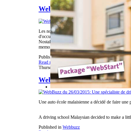
Webbuzz du 28/06/2013
Les nostalgiques adorent utiliser leurs anciens jou
d'occulter les souvenirs les plus difficiles. C'est le
Nostalgic love to use their old toys. Probably to 
memories. This is the case of this young man who w
Published in
Webbuzz
Read more...
Thursday, 26 March 2015 08:06
WebBuzz du 26/03/2015: Une spé
Une auto école malaisienne a décidé de faire une p
A driving school Malaysian decided to make a littl
Published in
Webbuzz