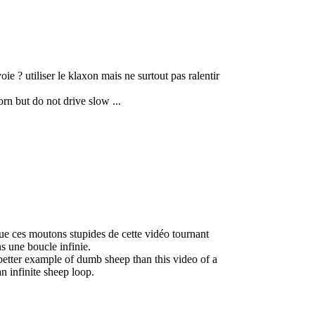
ie ? utiliser le klaxon mais ne surtout pas ralentir
rn but do not drive slow ...
que ces moutons stupides de cette vidéo tournant
s une boucle infinie.
 better example of dumb sheep than this video of a
n infinite sheep loop.