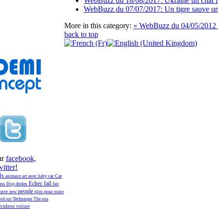
WebBuzz du 18/08/2017: Ukraine un chat fait
WebBuzz du 07/07/2017: Un tigre sauve un 
More in this category:
« WebBuzz du 04/05/2012
back to top
ur
facebook,
itter!
ls
avec
car
Cat
animaux
art
baby
fail
ans
Echec
droles
Dog
fait
people
ture
pour
new
plus
route
Technique
pid
sur
The
usa
videos
voiture