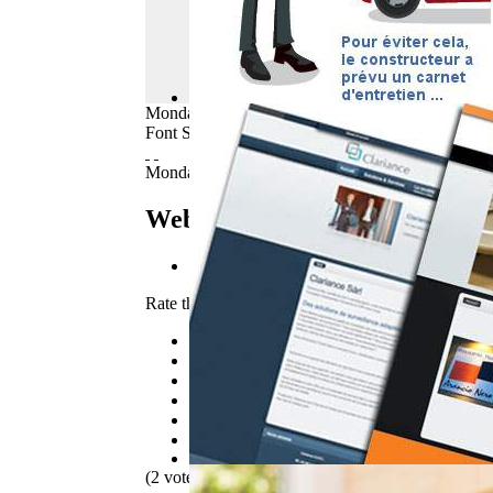
Monday
10
August
2026
Font Size
Monday, 07 May 2012 06:40
WebBuzz du 07/05/2012
E-mail
Rate this item
1
2
3
4
5
(2 votes)