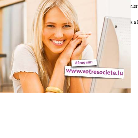
s a été immédiatemment recueilli par une famille. Lors de son premier bi
tly taken in by a family. During his first bottle, he tends to drink a litt