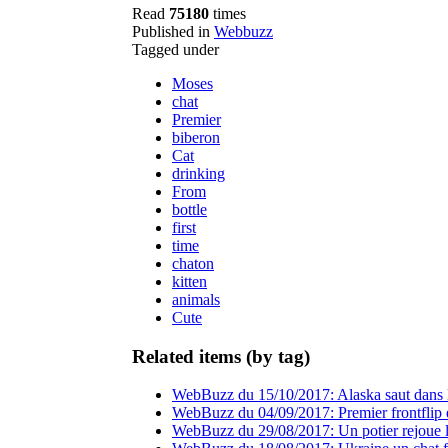
Read
75180
times
Published in
Webbuzz
Tagged under
Moses
chat
Premier
biberon
Cat
drinking
From
bottle
first
time
chaton
kitten
animals
Cute
Related items (by tag)
WebBuzz du 15/10/2017: Alaska saut dans le
WebBuzz du 04/09/2017: Premier frontflip en
WebBuzz du 29/08/2017: Un potier rejoue la 