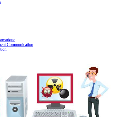
s
ormatique
ent Communication
tion