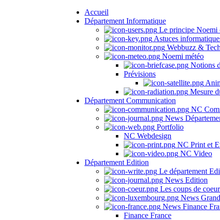
Accueil
Département Informatique
Le principe Noemi 
Astuces informatique
Webbuzz & Tech
Noemi météo
Notions 
Prévisions
Anima
Mesure du
Département Communication
NC Comm
News Départeme
Portfolio
NC Webdesign
NC Print et E
NC Video
Département Edition
Le département Edi
News Edition
Les coups de coeu
News Grand
News Finance Fra
Finance France