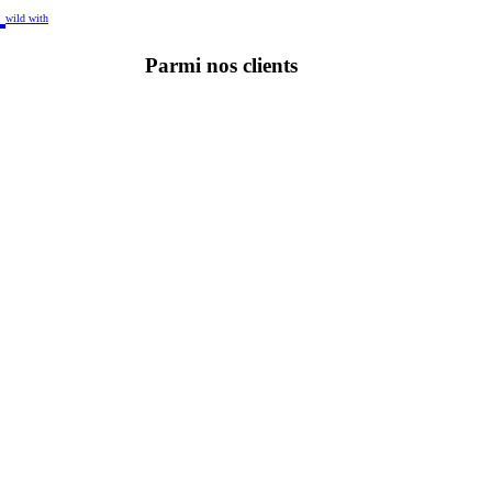
z
wild
with
Parmi nos clients