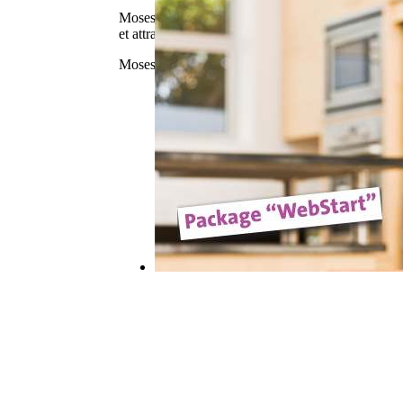
Moses le chat a été abandonné dès sa naissance mai
et attrape le hoquet...
Moses the cat was abandoned at birth but was immedia