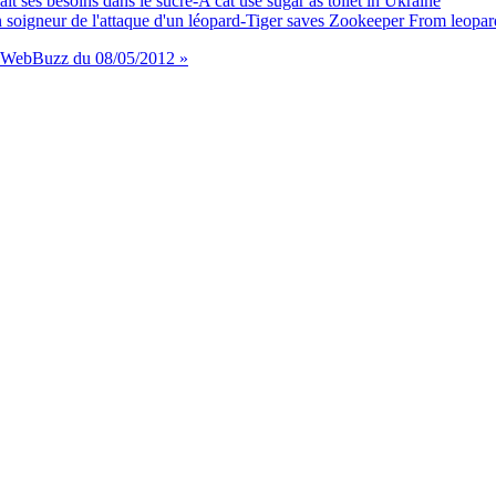
 ses besoins dans le sucre-A cat use sugar as toilet in Ukraine
soigneur de l'attaque d'un léopard-Tiger saves Zookeeper From leopar
WebBuzz du 08/05/2012 »