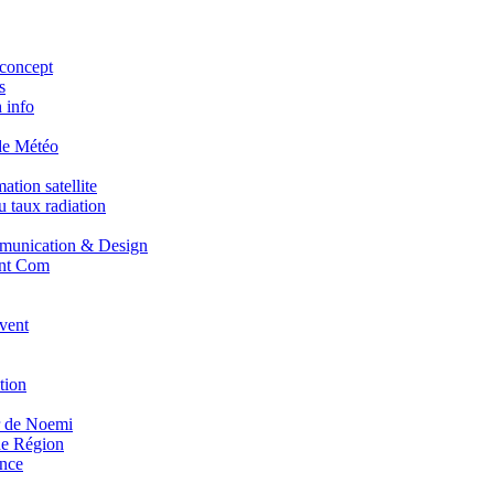
concept
s
 info
de Météo
tion satellite
 taux radiation
unication & Design
nt Com
vent
tion
r de Noemi
e Région
nce