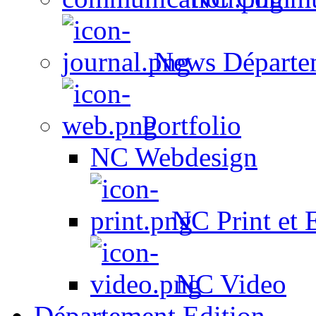
News Départe
Portfolio
NC Webdesign
NC Print et 
NC Video
Département Edition