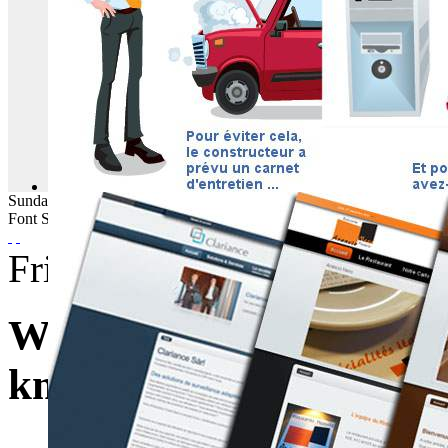
Sunday
09
August
2026
Font Size
Friday, 16 September 2016
WebBuzz du 16/09/2016:
km/H en streetluge-Rog