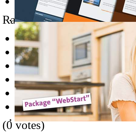
E-mail
Rate this item
1
2
3
4
5
(0 votes)